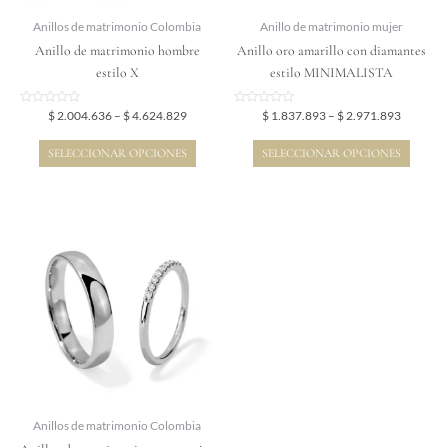
elegir
elegir
Anillos de matrimonio Colombia
Anillo de matrimonio mujer
en
en
Anillo de matrimonio hombre
Anillo oro amarillo con diamantes
la
la
estilo X
estilo MINIMALISTA
página
página
de
de
Valorado
Valorado
$
2.004.636
–
$
4.624.829
$
1.837.893
–
$
2.971.893
en
en
producto
producto
0
0
de
de
SELECCIONAR OPCIONES
SELECCIONAR OPCIONES
5
5
Price
Este
range:
producto
$ 4.493.086
tiene
through
$ 9.531.919
múltiples
variantes.
Las
opciones
se
pueden
elegir
Anillos de matrimonio Colombia
en