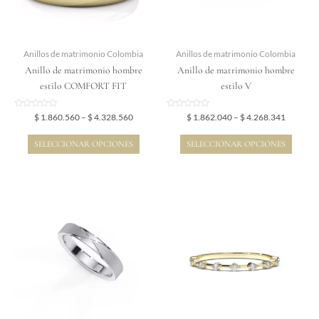
opciones
opciones
se
se
pueden
pueden
elegir
elegir
Anillos de matrimonio Colombia
Anillos de matrimonio Colombia
en
en
Anillo de matrimonio hombre
Anillo de matrimonio hombre
la
la
estilo COMFORT FIT
estilo V
página
página
de
de
Valorado
Valorado
$
1.860.560
–
$
4.328.560
$
1.862.040
–
$
4.268.341
en
en
producto
producto
0
0
de
de
SELECCIONAR OPCIONES
SELECCIONAR OPCIONES
5
5
Price
Price
Este
Este
range:
range:
producto
producto
$ 2.004.636
$ 1.837.
tiene
tiene
through
through
$ 4.624.829
$ 2.971.
múltiples
múltiples
variantes.
variantes.
Las
Las
opciones
opciones
se
se
pueden
pueden