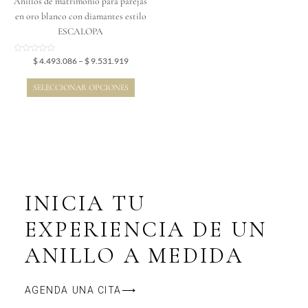
Anillos de matrimonio para parejas
la
en oro blanco con diamantes estilo
página
ESCALOPA
de
producto
Valorado
$
4.493.086
–
$
9.531.919
en
0
de
SELECCIONAR OPCIONES
5
INICIA TU
EXPERIENCIA DE UN
ANILLO A MEDIDA
AGENDA UNA CITA⟶