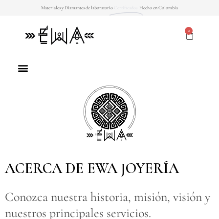
Ir
Materiales y Diamantes de laboratorio
Certificados.
Hecho en Colombia
al
contenido
0
CART
Menu
ACERCA DE EWA JOYERÍA
Conozca nuestra historia, misión, visión y
nuestros principales servicios.