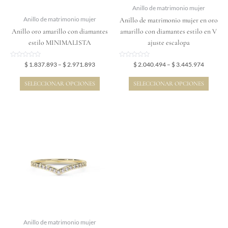
elegir
elegir
Anillo de matrimonio mujer
en
en
Anillo de matrimonio mujer en oro
Anillo de matrimonio mujer
la
la
Anillo oro amarillo con diamantes
amarillo con diamantes estilo en V
página
página
estilo MINIMALISTA
ajuste escalopa
de
de
producto
producto
Valorado
Valorado
$
1.837.893
–
$
2.971.893
$
2.040.494
–
$
3.445.974
en
en
0
0
de
de
SELECCIONAR OPCIONES
SELECCIONAR OPCIONES
5
5
Price
Este
range:
producto
$ 1.824.867
tiene
through
$ 3.032.907
múltiples
variantes.
Las
opciones
se
pueden
elegir
Anillo de matrimonio mujer