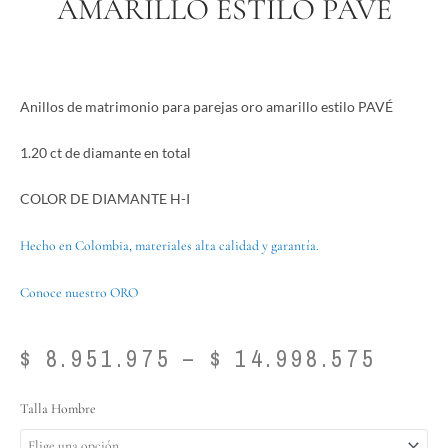
AMARILLO ESTILO PAVÉ
Anillos de matrimonio para parejas oro amarillo estilo PAVÉ
1.20 ct de diamante en total
COLOR DE DIAMANTE H-I
Hecho en Colombia, materiales alta calidad y garantía.
Conoce nuestro ORO
Pric
$
8.951.975
–
$
14.998.575
rang
$ 8.9
Anillos
Talla Hombre
thro
de
$ 14.
matrimonio