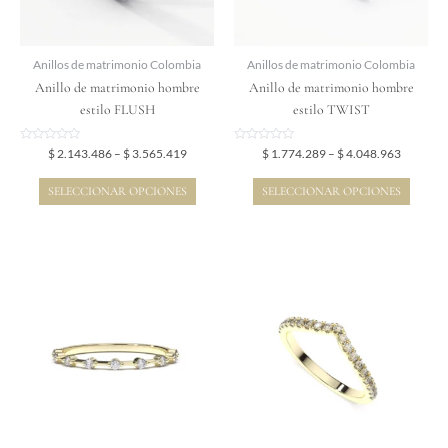
se
se
pueden
pueden
elegir
elegir
Anillos de matrimonio Colombia
Anillos de matrimonio Colombia
en
en
Anillo de matrimonio hombre
Anillo de matrimonio hombre
la
la
estilo FLUSH
estilo TWIST
página
página
de
de
Valorado
Valorado
$
2.143.486
–
$
3.565.419
$
1.774.289
–
$
4.048.963
en
en
producto
producto
0
0
de
de
SELECCIONAR OPCIONES
SELECCIONAR OPCIONES
5
5
Price
Price
Este
Este
range:
range:
producto
producto
$ 1.837.893
$ 2.040.
tiene
tiene
through
through
$ 2.971.893
$ 3.445.
múltiples
múltiples
variantes.
variantes.
Las
Las
opciones
opciones
se
se
pueden
pueden