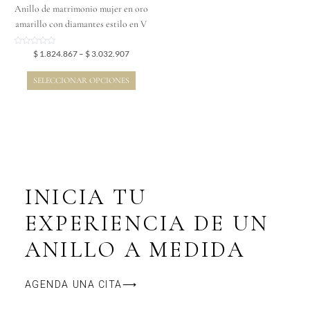
en
Anillo de matrimonio mujer en oro
la
amarillo con diamantes estilo en V
página
de
Valorado
$
1.824.867
–
$
3.032.907
en
producto
0
de
SELECCIONAR OPCIONES
5
INICIA TU
EXPERIENCIA DE UN
ANILLO A MEDIDA
AGENDA UNA CITA⟶