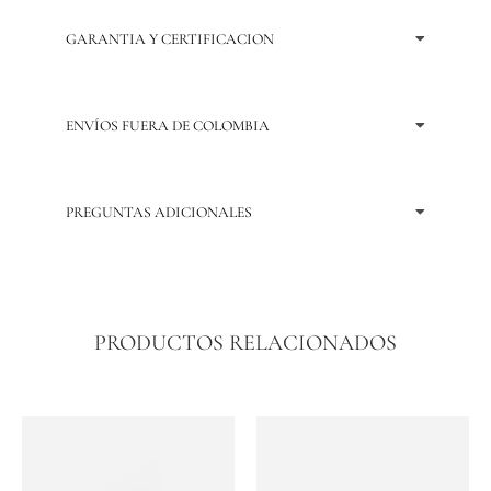
GARANTIA Y CERTIFICACION
ENVÍOS FUERA DE COLOMBIA
PREGUNTAS ADICIONALES
PRODUCTOS RELACIONADOS
Price
Price
Este
Este
range:
range:
producto
producto
$ 3.545.750
$ 2.397.
tiene
tiene
through
through