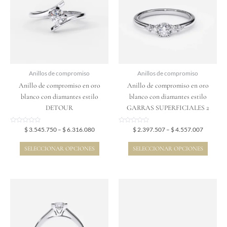
$ 6.316.080
$ 4.557.
múltiples
múltiples
variantes.
variantes.
Las
Las
opciones
opciones
se
se
pueden
pueden
elegir
elegir
Anillos de compromiso
Anillos de compromiso
en
en
Anillo de compromiso en oro
Anillo de compromiso en oro
la
la
blanco con diamantes estilo
blanco con diamantes estilo
página
página
DETOUR
GARRAS SUPERFICIALES 2
de
de
producto
producto
Valorado
Valorado
$
3.545.750
–
$
6.316.080
$
2.397.507
–
$
4.557.007
en
en
0
0
de
de
SELECCIONAR OPCIONES
SELECCIONAR OPCIONES
5
5
Price
Price
Este
Este
range:
range:
producto
producto
$ 3.399.475
$ 2.765.
tiene
tiene
through
through
$ 6.206.825
$ 5.307.
múltiples
múltiples