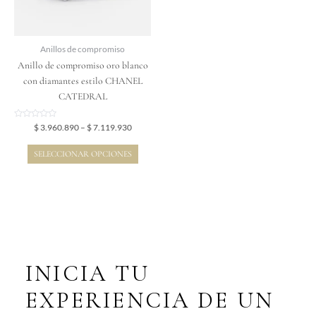
se
pueden
elegir
Anillos de compromiso
en
Anillo de compromiso oro blanco
la
con diamantes estilo CHANEL
página
CATEDRAL
de
producto
Valorado
$
3.960.890
–
$
7.119.930
en
0
de
SELECCIONAR OPCIONES
5
INICIA TU
EXPERIENCIA DE UN