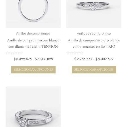
variantes.
variantes.
Las
Las
opciones
opciones
se
se
pueden
pueden
elegir
elegir
Anillos de compromiso
Anillos de compromiso
en
en
Anillo de compromiso oro blanco
Anillo de compromiso oro blanco
la
la
con diamantes estilo TENSION
con diamantes estilo TRIO
página
página
de
de
Valorado
Valorado
$
3.399.475
–
$
6.206.825
$
2.765.557
–
$
5.307.597
en
en
producto
producto
0
0
de
de
SELECCIONAR OPCIONES
SELECCIONAR OPCIONES
5
5
Price
Este
range:
producto
$ 3.960.890
tiene
through
$ 7.119.930
múltiples
variantes.
Las
opciones