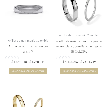
$ 4.268.341
$ 9.531.
múltiples
múltiples
variantes.
variantes.
Las
Las
opciones
opciones
se
se
pueden
pueden
elegir
elegir
Anillos de matrimonio Colombia
en
en
Anillos de matrimonio para parejas
Anillos de matrimonio Colombia
la
la
Anillo de matrimonio hombre
en oro blanco con diamantes estilo
página
página
estilo V
ESCALOPA
de
de
producto
producto
Valorado
Valorado
$
1.862.040
–
$
4.268.341
$
4.493.086
–
$
9.531.919
en
en
0
0
de
de
SELECCIONAR OPCIONES
SELECCIONAR OPCIONES
5
5
Price
Este
range:
producto
$ 6.215.163
tiene
through
$ 10.750.114
múltiples