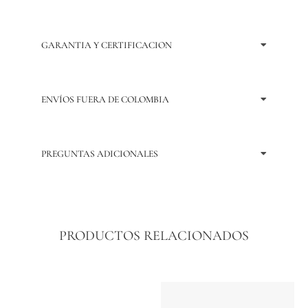
GARANTIA Y CERTIFICACION
ENVÍOS FUERA DE COLOMBIA
PREGUNTAS ADICIONALES
PRODUCTOS RELACIONADOS
Price
Price
Este
Este
range:
range:
producto
producto