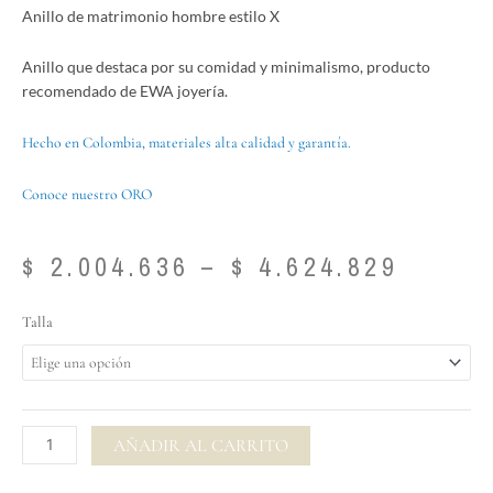
Anillo de matrimonio hombre estilo X
Anillo que destaca por su comidad y minimalismo, producto
recomendado de EWA joyería.
Hecho en Colombia, materiales alta calidad y garantía.
Conoce nuestro ORO
Price
$
2.004.636
–
$
4.624.829
range:
$ 2.00
Anillo
Talla
throu
de
$ 4.62
matrimonio
hombre
estilo
X
AÑADIR AL CARRITO
cantidad