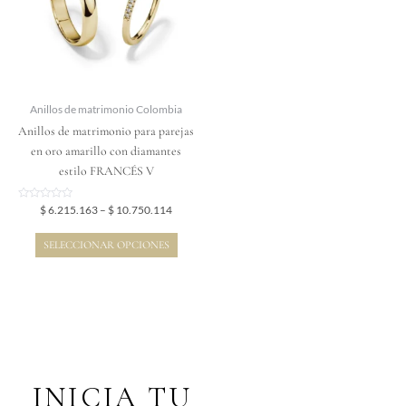
variantes.
Las
opciones
se
pueden
elegir
Anillos de matrimonio Colombia
en
Anillos de matrimonio para parejas
la
en oro amarillo con diamantes
página
estilo FRANCÉS V
de
producto
Valorado
$
6.215.163
–
$
10.750.114
en
0
de
SELECCIONAR OPCIONES
5
INICIA TU