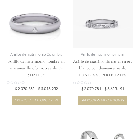
$ 2.370.285
$ 2.070.
tiene
tiene
through
through
$ 5.043.952
$ 3.655.
múltiples
múltiples
variantes.
variantes.
Las
Las
opciones
opciones
se
se
pueden
pueden
elegir
elegir
Anillos de matrimonio Colombia
Anillo de matrimonio mujer
en
en
Anillo de matrimonio hombre en
Anillo de matrimonio mujer en oro
la
la
oro amarillo o blanco estilo D-
blanco con diamantes estilo
página
página
SHAPED2
PUNTAS SUPERFICIALES
de
de
producto
producto
Valorado
Valorado
$
2.370.285
–
$
5.043.952
$
2.070.781
–
$
3.655.191
en
en
0
0
de
de
SELECCIONAR OPCIONES
SELECCIONAR OPCIONES
5
5
Price
Price
Este
Este
range:
range:
producto
producto
$ 1.862.040
$ 4.493.
tiene
tiene
through
through