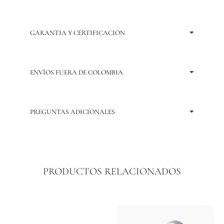
GARANTIA Y CERTIFICACION
ENVÍOS FUERA DE COLOMBIA
PREGUNTAS ADICIONALES
PRODUCTOS RELACIONADOS
Price
Price
Este
Este
range:
range:
producto
producto