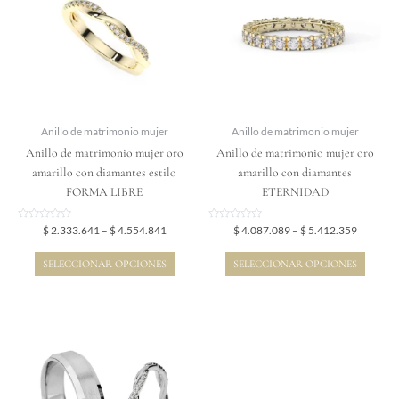
$ 4.554.841
$ 5.412.
múltiples
múltiples
variantes.
variantes.
Las
Las
opciones
opciones
se
se
pueden
pueden
elegir
elegir
Anillo de matrimonio mujer
Anillo de matrimonio mujer
en
en
Anillo de matrimonio mujer oro
Anillo de matrimonio mujer oro
la
la
amarillo con diamantes estilo
amarillo con diamantes
página
página
FORMA LIBRE
ETERNIDAD
de
de
producto
producto
Valorado
Valorado
$
2.333.641
–
$
4.554.841
$
4.087.089
–
$
5.412.359
en
en
0
0
de
de
SELECCIONAR OPCIONES
SELECCIONAR OPCIONES
5
5
Price
Este
range:
producto
$ 7.181.774
tiene
through
$ 14.236.141
múltiples