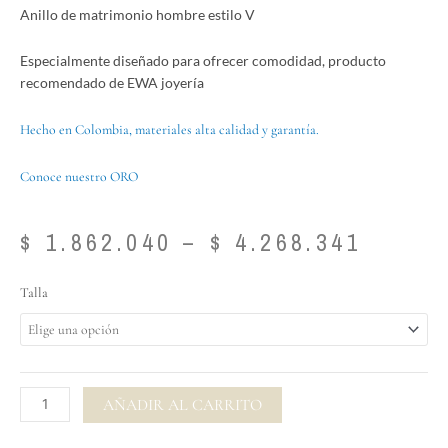
Anillo de matrimonio hombre estilo V
Especialmente diseñado para ofrecer comodidad, producto
recomendado de EWA joyería
Hecho en Colombia, materiales alta calidad y garantía.
Conoce nuestro ORO
Price
$
1.862.040
–
$
4.268.341
range:
$ 1.86
Anillo
Talla
throu
de
$ 4.26
matrimonio
hombre
estilo
V
AÑADIR AL CARRITO
cantidad