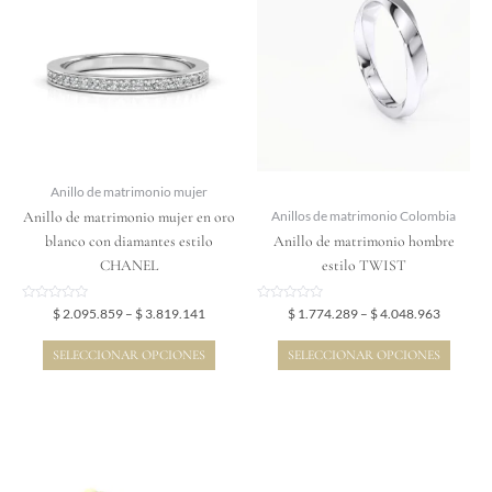
$ 2.095.859
$ 1.774.
tiene
tiene
through
through
$ 3.819.141
$ 4.048.
múltiples
múltiples
variantes.
variantes.
Las
Las
opciones
opciones
se
se
pueden
pueden
elegir
elegir
Anillo de matrimonio mujer
en
en
Anillo de matrimonio mujer en oro
Anillos de matrimonio Colombia
la
la
blanco con diamantes estilo
Anillo de matrimonio hombre
página
página
CHANEL
estilo TWIST
de
de
producto
producto
Valorado
Valorado
$
2.095.859
–
$
3.819.141
$
1.774.289
–
$
4.048.963
en
en
0
0
de
de
SELECCIONAR OPCIONES
SELECCIONAR OPCIONES
5
5
Price
Price
Este
Este
range:
range:
producto
producto
$ 2.333.641
$ 4.087.
tiene
tiene
through
through