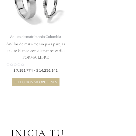
variantes.
Las
opciones
se
pueden
elegir
Anillos de matrimonio Colombia
en
Anillos de matrimonio para parejas
la
en oro blanco con diamantes estilo
página
FORMA LIBRE
de
producto
Valorado
$
7.181.774
–
$
14.236.141
en
0
de
SELECCIONAR OPCIONES
5
INICIA TU