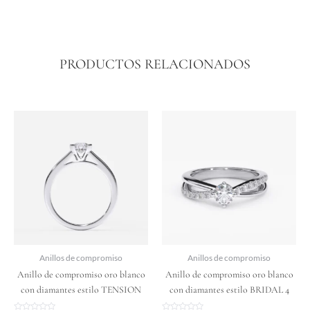
PRODUCTOS RELACIONADOS
Price
Price
Este
Este
range:
range:
producto
producto
$ 3.399.475
$ 3.385.
tiene
tiene
through
through
$ 6.206.825
$ 6.322.
múltiples
múltiples
variantes.
variantes.
Las
Las
opciones
opciones
se
se
pueden
pueden
elegir
elegir
Anillos de compromiso
Anillos de compromiso
en
en
Anillo de compromiso oro blanco
Anillo de compromiso oro blanco
la
la
con diamantes estilo TENSION
con diamantes estilo BRIDAL 4
página
página