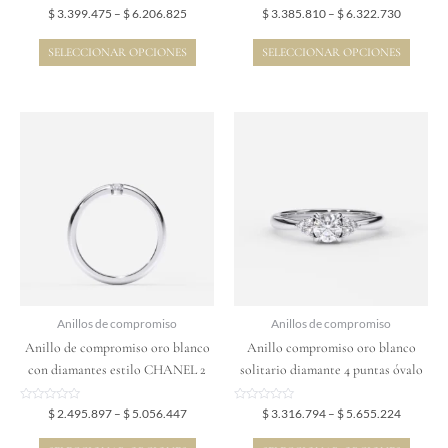
de
de
Valorado
Valorado
$
3.399.475
–
$
6.206.825
$
3.385.810
–
$
6.322.730
en
en
producto
producto
0
0
de
de
SELECCIONAR OPCIONES
SELECCIONAR OPCIONES
5
5
Price
Price
Este
Este
range:
range:
producto
producto
$ 2.495.897
$ 3.316.
tiene
tiene
through
through
$ 5.056.447
$ 5.655.
múltiples
múltiples
variantes.
variantes.
Las
Las
opciones
opciones
se
se
pueden
pueden
elegir
elegir
Anillos de compromiso
Anillos de compromiso
en
en
Anillo de compromiso oro blanco
Anillo compromiso oro blanco
la
la
con diamantes estilo CHANEL 2
solitario diamante 4 puntas óvalo
página
página
de
de
Valorado
Valorado
$
2.495.897
–
$
5.056.447
$
3.316.794
–
$
5.655.224
en
en
producto
producto
0
0
de
de