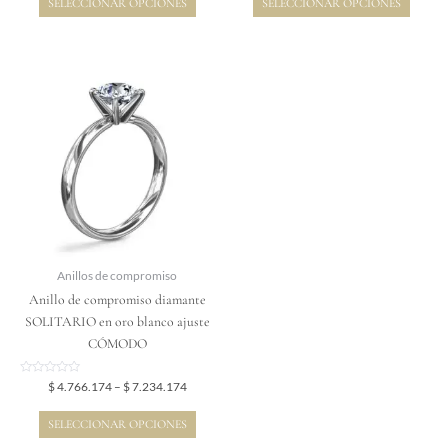
SELECCIONAR OPCIONES
SELECCIONAR OPCIONES
5
5
Price
Este
range:
producto
$ 4.766.174
tiene
through
$ 7.234.174
múltiples
variantes.
Las
opciones
se
pueden
elegir
Anillos de compromiso
en
Anillo de compromiso diamante
la
SOLITARIO en oro blanco ajuste
página
CÓMODO
de
producto
Valorado
$
4.766.174
–
$
7.234.174
en
0
de
SELECCIONAR OPCIONES
5