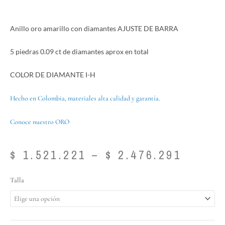
Anillo oro amarillo con diamantes AJUSTE DE BARRA
5 piedras 0.09 ct de diamantes aprox en total
COLOR DE DIAMANTE I-H
Hecho en Colombia, materiales alta calidad y garantía.
Conoce nuestro ORO
Price
$
1.521.221
–
$
2.476.291
range:
$ 1.52
Anillo
Talla
throu
oro
$ 2.47
amarillo
con
diamantes