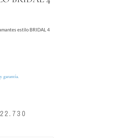
iamantes estilo BRIDAL 4
y garantía.
Price
22.730
range:
$ 3.385.810
through