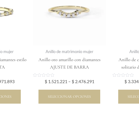
ntes.
variantes.
Las
ones
opciones
se
en
pueden
r
elegir
en
io mujer
Anillo de matrimonio mujer
Anill
la
iamantes estilo
Anillo oro amarillo con diamantes
Anillo de 
na
página
TA
AJUSTE DE BARRA
solitario
de
ucto
producto
Valorado
Valorado
971.893
$
1.521.221
–
$
2.476.291
$
3.334
en
en
0
0
de
de
5
5
CIONES
SELECCIONAR OPCIONES
SELEC