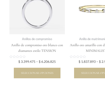
variantes.
varia
Las
Las
opciones
opci
se
se
pueden
pued
elegir
elegi
en
en
Anillos de compromiso
Anillo de matrimon
la
la
Anillo de compromiso oro blanco con
Anillo oro amarillo con d
página
pági
diamantes estilo TENSION
MINIMALIS
de
de
producto
prod
Valorado
Valorado
$
3.399.475
–
$
6.206.825
$
1.837.893
–
$
2.
en
en
0
0
de
de
5
5
SELECCIONAR OPCIONES
SELECCIONAR OP