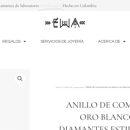
iamantes de laboratorio
Certificados.
Hecho en Colombia
REGALOS
SERVICIOS DE JOYERÍA
ACERCA DE
/
/ Anillo de compromiso oro blanco con diaman
Inicio
Anillos de compromiso
ANILLO DE CO
ORO BLANC
DIAMANTES ESTIL