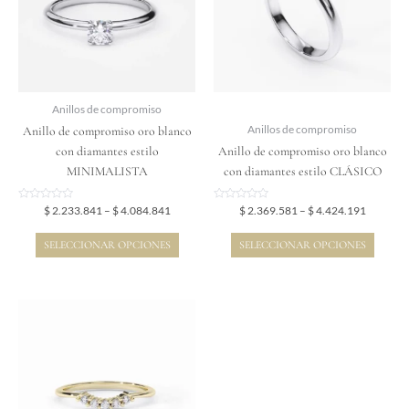
variantes.
variantes.
Las
Las
opciones
opciones
se
se
pueden
pueden
elegir
elegir
Anillos de compromiso
en
en
Anillo de compromiso oro blanco
Anillos de compromiso
la
la
con diamantes estilo
Anillo de compromiso oro blanco
página
página
MINIMALISTA
con diamantes estilo CLÁSICO
de
de
producto
producto
Valorado
Valorado
$
2.233.841
–
$
4.084.841
$
2.369.581
–
$
4.424.191
en
en
0
0
de
de
SELECCIONAR OPCIONES
SELECCIONAR OPCIONES
5
5
Price
Este
range:
producto
$ 1.521.221
tiene
through
$ 2.476.291
múltiples
variantes.
Las