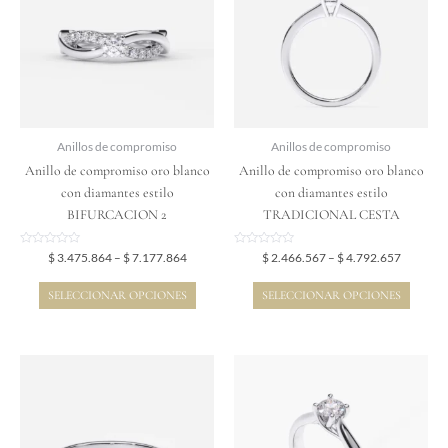
$ 7.177.864
$ 4.792.
múltiples
múltiples
variantes.
variantes.
Las
Las
opciones
opciones
se
se
pueden
pueden
elegir
elegir
Anillos de compromiso
Anillos de compromiso
en
en
Anillo de compromiso oro blanco
Anillo de compromiso oro blanco
la
la
con diamantes estilo
con diamantes estilo
página
página
BIFURCACION 2
TRADICIONAL CESTA
de
de
producto
producto
Valorado
Valorado
$
3.475.864
–
$
7.177.864
$
2.466.567
–
$
4.792.657
en
en
0
0
de
de
SELECCIONAR OPCIONES
SELECCIONAR OPCIONES
5
5
Price
Price
Este
Este
range:
range:
producto
producto
$ 2.233.841
$ 2.369.
tiene
tiene
through
through
$ 4.084.841
$ 4.424.
múltiples
múltiples