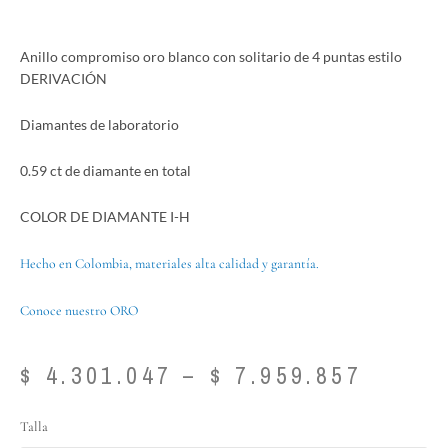
Anillo compromiso oro blanco con solitario de 4 puntas estilo
DERIVACIÓN
Diamantes de laboratorio
0.59 ct de diamante en total
COLOR DE DIAMANTE I-H
Hecho en Colombia, materiales alta calidad y garantía.
Conoce nuestro ORO
Price
$
4.301.047
–
$
7.959.857
range:
$ 4.30
Anillo
Talla
throu
compromiso