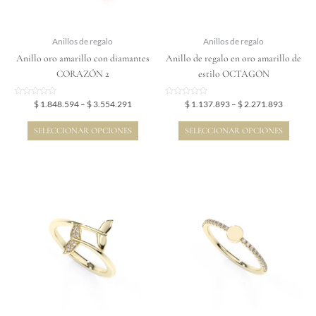
se
se
pueden
pueden
elegir
elegir
Anillos de regalo
Anillos de regalo
en
en
Anillo oro amarillo con diamantes
Anillo de regalo en oro amarillo de
la
la
CORAZÓN 2
estilo OCTAGON
página
página
de
de
Valorado
Valorado
$
1.848.594
–
$
3.554.291
$
1.137.893
–
$
2.271.893
en
en
producto
producto
0
0
de
de
SELECCIONAR OPCIONES
SELECCIONAR OPCIONES
5
5
Price
Price
Este
Este
range:
range:
producto
producto
$ 1.823.136
$ 1.670.
tiene
tiene
through
through
$ 3.517.110
$ 2.490.
múltiples
múltiples
variantes.
variantes.
Las
Las
opciones
opciones
se
se
pueden
pueden