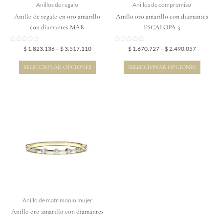
elegir
elegir
Anillos de regalo
Anillos de compromiso
en
en
Anillo de regalo en oro amarillo
Anillo oro amarillo con diamantes
la
la
con diamantes MAR
ESCALOPA 3
página
página
de
de
Valorado
Valorado
$
1.823.136
–
$
3.517.110
$
1.670.727
–
$
2.490.057
en
en
producto
producto
0
0
de
de
SELECCIONAR OPCIONES
SELECCIONAR OPCIONES
5
5
Price
Este
range:
producto
$ 1.837.893
tiene
through
$ 2.971.893
múltiples
variantes.
Las
opciones
se
pueden
elegir
Anillo de matrimonio mujer
en
Anillo oro amarillo con diamantes