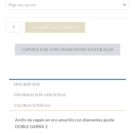
$ 4.52
regalo
en
oro
amarillo
AÑADIR AL CARRITO
con
diamantes
ajuste
CONSULTAR CON DIAMANTES NATURALES
DOBLE
GARRA
2
cantidad
DESCRIPCIÓN
INFORMACIÓN ADICIONAL
VALORACIONES (0)
Anillo de regalo en oro amarillo con diamantes ajuste
DOBLE GARRA 2