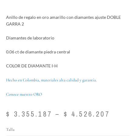
Anillo de regalo en oro amarillo con diamantes ajuste DOBLE
GARRA 2
Diamantes de laboratorio
0.06 ct de diamante piedra central
COLOR DE DIAMANTE I-H
Hecho en Colombia, materiales alta calidad y garantía.
Conoce nuestro ORO
Price
$
3.355.187
–
$
4.526.207
range:
$ 3.35
Anillo
Talla
throu
de