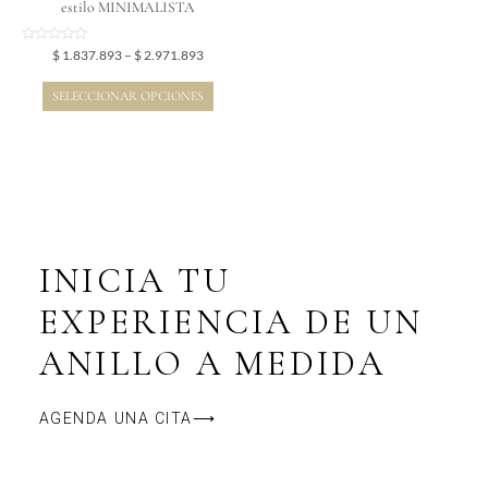
la
estilo MINIMALISTA
página
de
Valorado
$
1.837.893
–
$
2.971.893
en
producto
0
de
SELECCIONAR OPCIONES
5
INICIA TU
EXPERIENCIA DE UN
ANILLO A MEDIDA
AGENDA UNA CITA⟶