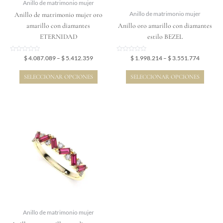
elegir
elegir
Anillo de matrimonio mujer
en
en
Anillo de matrimonio mujer oro
Anillo de matrimonio mujer
la
la
amarillo con diamantes
Anillo oro amarillo con diamantes
página
página
ETERNIDAD
estilo BEZEL
de
de
producto
producto
Valorado
Valorado
$
4.087.089
–
$
5.412.359
$
1.998.214
–
$
3.551.774
en
en
0
0
de
de
SELECCIONAR OPCIONES
SELECCIONAR OPCIONES
5
5
Price
Este
range:
producto
$ 2.342.148
tiene
through
$ 4.083.014
múltiples
variantes.
Las
opciones
se
pueden
elegir
Anillo de matrimonio mujer
en