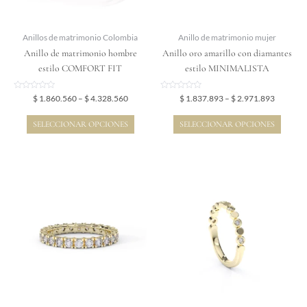
se
se
pueden
pueden
elegir
elegir
Anillos de matrimonio Colombia
Anillo de matrimonio mujer
en
en
Anillo de matrimonio hombre
Anillo oro amarillo con diamantes
la
la
estilo COMFORT FIT
estilo MINIMALISTA
página
página
de
de
Valorado
Valorado
$
1.860.560
–
$
4.328.560
$
1.837.893
–
$
2.971.893
en
en
producto
producto
0
0
de
de
SELECCIONAR OPCIONES
SELECCIONAR OPCIONES
5
5
Price
Price
Este
Este
range:
range:
producto
producto
$ 4.087.089
$ 1.998.
tiene
tiene
through
through
$ 5.412.359
$ 3.551.
múltiples
múltiples
variantes.
variantes.
Las
Las
opciones
opciones
se
se
pueden
pueden