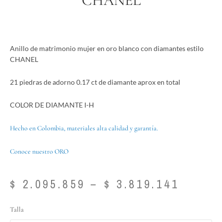
CHANEL
Anillo de matrimonio mujer en oro blanco con diamantes estilo
CHANEL
21 piedras de adorno 0.17 ct de diamante aprox en total
COLOR DE DIAMANTE I-H
Hecho en Colombia, materiales alta calidad y garantía.
Conoce nuestro ORO
Price
$
2.095.859
–
$
3.819.141
range:
$ 2.09
Anillo
Talla
throu
de