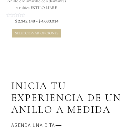
Anillo oro amarillo con diamantes
la
y rubíes ESTILO LIBRE
página
de
Valorado
$
2.342.148
–
$
4.083.014
en
producto
0
de
SELECCIONAR OPCIONES
5
INICIA TU
EXPERIENCIA DE UN
ANILLO A MEDIDA
AGENDA UNA CITA⟶