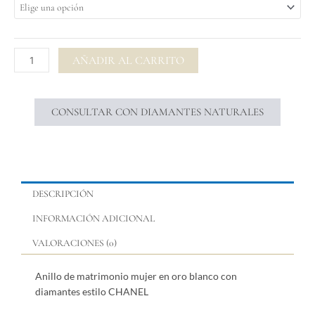
$ 3.81
matrimonio
mujer
en
oro
AÑADIR AL CARRITO
blanco
con
diamantes
CONSULTAR CON DIAMANTES NATURALES
estilo
CHANEL
cantidad
DESCRIPCIÓN
INFORMACIÓN ADICIONAL
VALORACIONES (0)
Anillo de matrimonio mujer en oro blanco con
diamantes estilo CHANEL