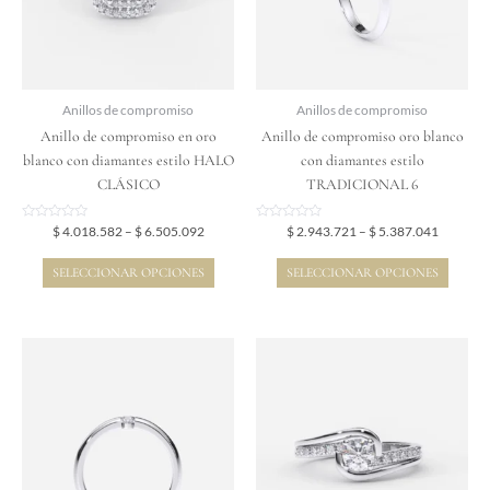
Las
Las
opciones
opciones
se
se
pueden
pueden
elegir
elegir
Anillos de compromiso
Anillos de compromiso
en
en
Anillo de compromiso en oro
Anillo de compromiso oro blanco
la
la
blanco con diamantes estilo HALO
con diamantes estilo
página
página
CLÁSICO
TRADICIONAL 6
de
de
producto
producto
Valorado
Valorado
$
4.018.582
–
$
6.505.092
$
2.943.721
–
$
5.387.041
en
en
0
0
de
de
SELECCIONAR OPCIONES
SELECCIONAR OPCIONES
5
5
Price
Price
Este
Este
range:
range:
producto
producto
$ 2.495.897
$ 4.301.
tiene
tiene
through
through
$ 5.056.447
$ 7.959.
múltiples
múltiples
variantes.
variantes.
Las
Las