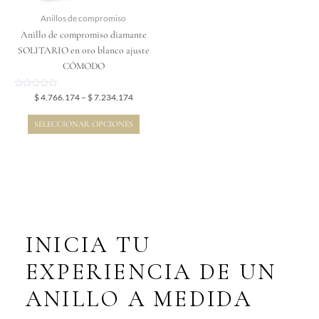
elegir
Anillos de compromiso
en
Anillo de compromiso diamante
la
SOLITARIO en oro blanco ajuste
página
CÓMODO
de
producto
Valorado
$
4.766.174
–
$
7.234.174
en
0
de
SELECCIONAR OPCIONES
5
INICIA TU
EXPERIENCIA DE UN
ANILLO A MEDIDA