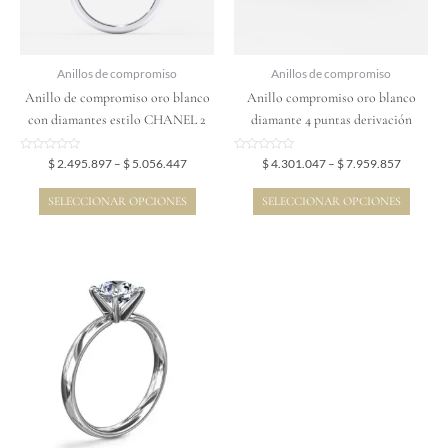
opciones
opciones
se
se
pueden
pueden
elegir
elegir
Anillos de compromiso
Anillos de compromiso
en
en
Anillo de compromiso oro blanco
Anillo compromiso oro blanco
la
la
con diamantes estilo CHANEL 2
diamante 4 puntas derivación
página
página
de
de
Valorado
Valorado
$
2.495.897
–
$
5.056.447
$
4.301.047
–
$
7.959.857
en
en
producto
producto
0
0
de
de
SELECCIONAR OPCIONES
SELECCIONAR OPCIONES
5
5
Price
Este
range:
producto
$ 4.766.174
tiene
through
$ 7.234.174
múltiples
variantes.
Las
opciones
se
pueden