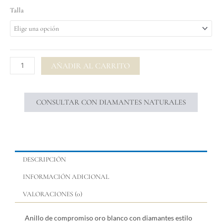
$ 2.46
Anillo
Talla
throu
de
$ 4.79
compromiso
oro
blanco
con
AÑADIR AL CARRITO
diamantes
estilo
TRADICIONAL
CONSULTAR CON DIAMANTES NATURALES
CESTA
cantidad
DESCRIPCIÓN
INFORMACIÓN ADICIONAL
VALORACIONES (0)
Anillo de compromiso oro blanco con diamantes estilo