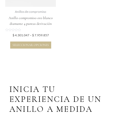
pueden
elegir
Anillos de compromiso
en
Anillo compromiso oro blanco
la
diamante 4 puntas derivación
página
de
Valorado
$
4.301.047
–
$
7.959.857
en
producto
0
de
SELECCIONAR OPCIONES
5
INICIA TU
EXPERIENCIA DE UN
ANILLO A MEDIDA