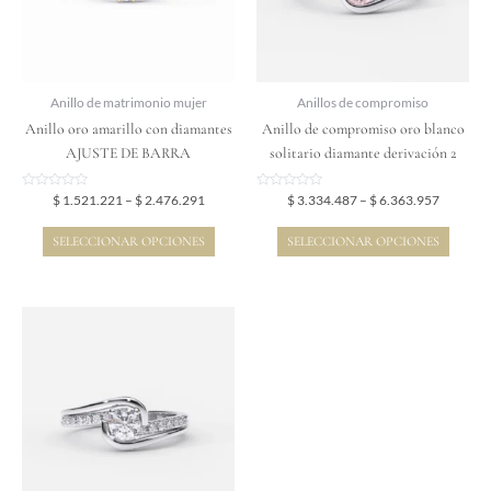
Las
Las
opciones
opciones
se
se
pueden
pueden
elegir
elegir
Anillo de matrimonio mujer
Anillos de compromiso
en
en
Anillo oro amarillo con diamantes
Anillo de compromiso oro blanco
la
la
AJUSTE DE BARRA
solitario diamante derivación 2
página
página
de
de
Valorado
Valorado
$
1.521.221
–
$
2.476.291
$
3.334.487
–
$
6.363.957
en
en
producto
producto
0
0
de
de
SELECCIONAR OPCIONES
SELECCIONAR OPCIONES
5
5
Price
Este
range:
producto
$ 4.301.047
tiene
through
$ 7.959.857
múltiples
variantes.
Las
opciones
se