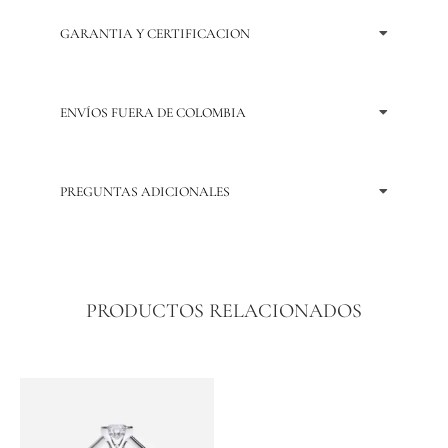
GARANTIA Y CERTIFICACION
ENVÍOS FUERA DE COLOMBIA
PREGUNTAS ADICIONALES
PRODUCTOS RELACIONADOS
Price
Price
Este
Este
range:
range:
producto
producto
$ 3.399.475
$ 1.837.
tiene
tiene
through
through