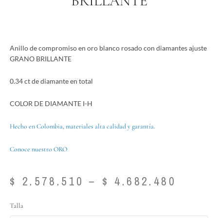
BRILLANTE
Anillo de compromiso en oro blanco rosado con diamantes ajuste
GRANO BRILLANTE
0.34 ct de diamante en total
COLOR DE DIAMANTE I-H
Hecho en Colombia, materiales alta calidad y garantía.
Conoce nuestro ORO
Price
$
2.578.510
–
$
4.682.480
range:
$ 2.57
Anillo
Talla
throu
de