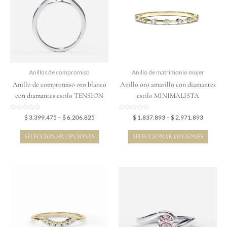
$ 6.206.825
$ 2.971.
múltiples
múltiples
variantes.
variantes.
Las
Las
opciones
opciones
se
se
pueden
pueden
elegir
elegir
Anillos de compromiso
Anillo de matrimonio mujer
en
en
Anillo de compromiso oro blanco
Anillo oro amarillo con diamantes
la
la
con diamantes estilo TENSION
estilo MINIMALISTA
página
página
de
de
Valorado
Valorado
$
3.399.475
–
$
6.206.825
$
1.837.893
–
$
2.971.893
en
en
producto
producto
0
0
de
de
SELECCIONAR OPCIONES
SELECCIONAR OPCIONES
5
5
Price
Price
Este
Este
range:
range:
producto
producto
$ 1.521.221
$ 3.334.
tiene
tiene
through
through
$ 2.476.291
$ 6.363.
múltiples
múltiples
variantes.
variantes.