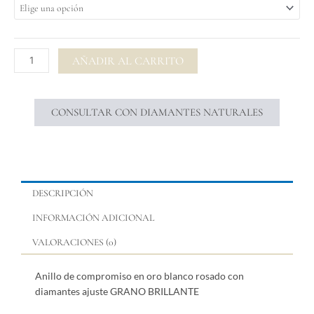
$ 4.68
compromiso
en
oro
blanco
AÑADIR AL CARRITO
rosado
con
diamantes
CONSULTAR CON DIAMANTES NATURALES
ajuste
GRANO
BRILLANTE
cantidad
DESCRIPCIÓN
INFORMACIÓN ADICIONAL
VALORACIONES (0)
Anillo de compromiso en oro blanco rosado con
diamantes ajuste GRANO BRILLANTE