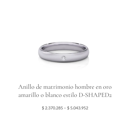
e
e
p
:
r
$
o
d
2
u
.
c
3
t
7
o
0
t
.
i
2
e
8
n
5
Anillo de matrimonio hombre en oro
e
t
m
h
amarillo o blanco estilo D-SHAPED2
ú
r
l
o
P
$
2.370.285
–
$
5.043.952
t
u
r
i
g
i
p
h
c
l
$