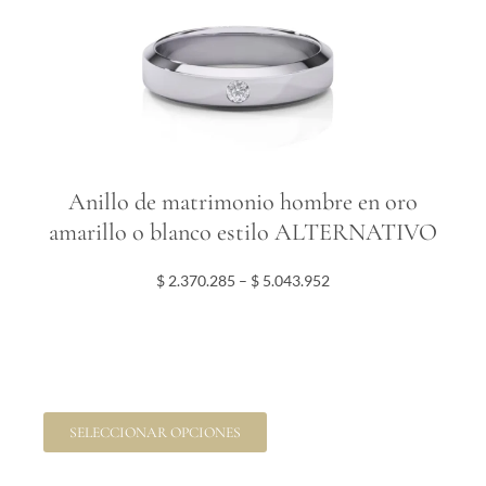
Anillo de matrimonio hombre en oro
amarillo o blanco estilo ALTERNATIVO
P
$
2.370.285
–
$
5.043.952
r
i
c
e
r
E
a
SELECCIONAR OPCIONES
s
n
t
g