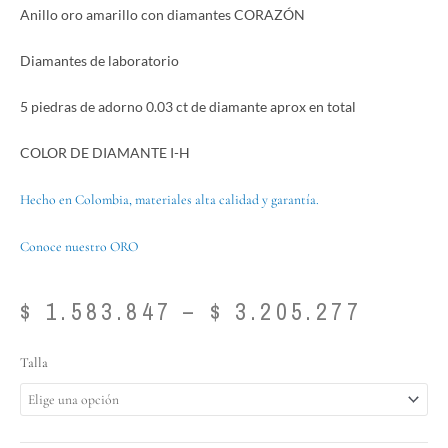
Anillo oro amarillo con diamantes CORAZÓN
Diamantes de laboratorio
5 piedras de adorno 0.03 ct de diamante aprox en total
COLOR DE DIAMANTE I-H
Hecho en Colombia, materiales alta calidad y garantía.
Conoce nuestro ORO
Price
$
1.583.847
–
$
3.205.277
range:
$ 1.58
Anillo
Talla
throu
oro
$ 3.20
amarillo
con
diamantes