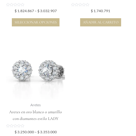
página
de
Valorado
Valorado
$
1.824.867
–
$
3.032.907
$
1.740.791
en
en
producto
0
0
de
de
SELECCIONAR OPCIONES
AÑADIR AL CARRITO
5
5
Price
Este
range:
producto
$ 3.250.000
tiene
through
$ 3.353.000
múltiples
variantes.
Las
opciones
se
pueden
elegir
Aretes
en
Aretes en oro blanco o amarillo
la
con diamantes estilo LADY
página
de
Valorado
$
3.250.000
–
$
3.353.000
en