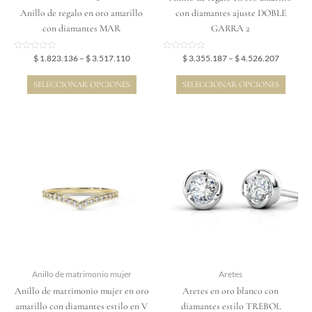
la
la
Anillo de regalo en oro amarillo
con diamantes ajuste DOBLE
página
página
con diamantes MAR
GARRA 2
de
de
producto
producto
Valorado
Valorado
$
1.823.136
–
$
3.517.110
$
3.355.187
–
$
4.526.207
en
en
0
0
de
de
SELECCIONAR OPCIONES
SELECCIONAR OPCIONES
5
5
Price
Este
range:
producto
$ 1.824.867
tiene
through
$ 3.032.907
múltiples
variantes.
Las
opciones
se
pueden
elegir
Anillo de matrimonio mujer
Aretes
en
Anillo de matrimonio mujer en oro
Aretes en oro blanco con
la
amarillo con diamantes estilo en V
diamantes estilo TREBOL