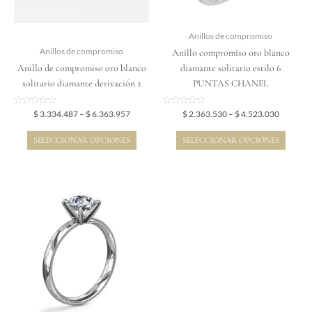
se
se
pueden
pueden
elegir
elegir
Anillos de compromiso
en
en
Anillo compromiso oro blanco
Anillos de compromiso
la
la
Anillo de compromiso oro blanco
diamante solitario estilo 6
página
página
solitario diamante derivación 2
PUNTAS CHANEL
de
de
producto
producto
Valorado
Valorado
$
3.334.487
–
$
6.363.957
$
2.363.530
–
$
4.523.030
en
en
0
0
de
de
SELECCIONAR OPCIONES
SELECCIONAR OPCIONES
5
5
Price
Este
range:
producto
$ 4.766.174
tiene
through
$ 7.234.174
múltiples
variantes.
Las
opciones
se
pueden