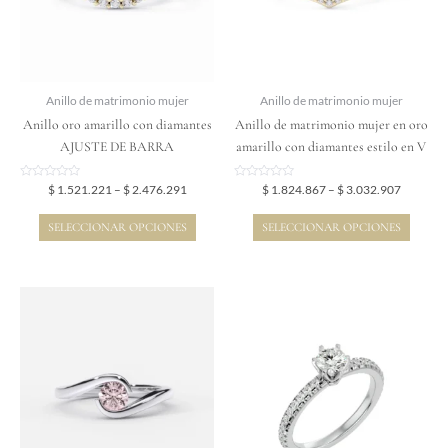
Las
Las
opciones
opciones
se
se
pueden
pueden
elegir
elegir
Anillo de matrimonio mujer
Anillo de matrimonio mujer
en
en
Anillo oro amarillo con diamantes
Anillo de matrimonio mujer en oro
la
la
AJUSTE DE BARRA
amarillo con diamantes estilo en V
página
página
de
de
Valorado
Valorado
$
1.521.221
–
$
2.476.291
$
1.824.867
–
$
3.032.907
en
en
producto
producto
0
0
de
de
SELECCIONAR OPCIONES
SELECCIONAR OPCIONES
5
5
Price
Price
Este
Este
range:
range:
producto
producto
$ 3.334.487
$ 2.363.
tiene
tiene
through
through
$ 6.363.957
$ 4.523.
múltiples
múltiples
variantes.
variantes.
Las
Las
opciones
opciones