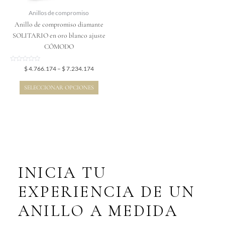
elegir
Anillos de compromiso
en
Anillo de compromiso diamante
la
SOLITARIO en oro blanco ajuste
página
CÓMODO
de
producto
Valorado
$
4.766.174
–
$
7.234.174
en
0
de
SELECCIONAR OPCIONES
5
INICIA TU
EXPERIENCIA DE UN
ANILLO A MEDIDA