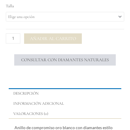
$ 2.49
Anillo
Talla
throu
de
$ 5.05
compromiso
oro
blanco
con
AÑADIR AL CARRITO
diamantes
estilo
CHANEL
CONSULTAR CON DIAMANTES NATURALES
2
cantidad
DESCRIPCIÓN
INFORMACIÓN ADICIONAL
VALORACIONES (0)
Anillo de compromiso oro blanco con diamantes estilo